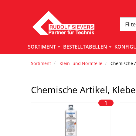
Filt
SORTIMENT
BESTELLTABELLEN
KONFIG
Sortiment
Klein- und Normteile
Chemische Ar
Chemische Artikel, Kleb
1