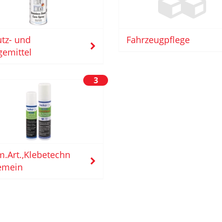
tz- und
Fahrzeugpflege
gemittel
3
.Art.,Klebetechn
emein