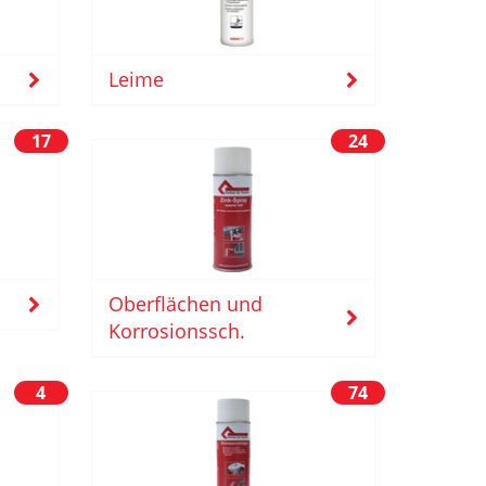
Leime
17
24
Oberflächen und
Korrosionssch.
4
74