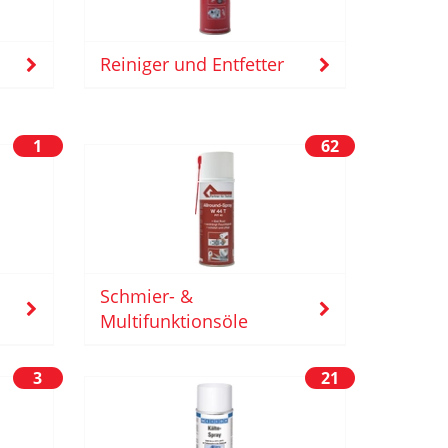
Reiniger und Entfetter
1
62
Schmier- &
Multifunktionsöle
3
21