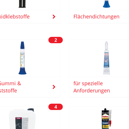
idklebstoffe
Flächendichtungen
2
 Gummi &
für spezielle
tstoffe
Anforderungen
4