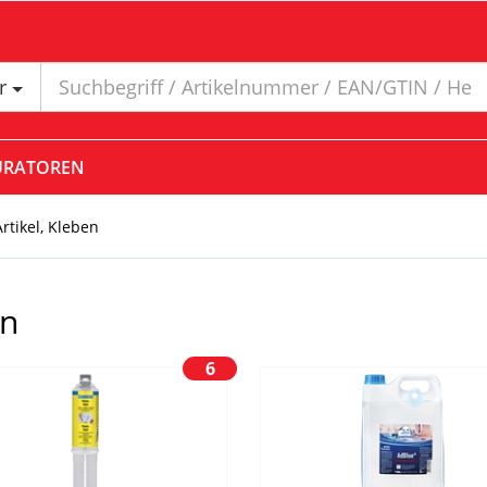
er
URATOREN
tikel, Kleben
en
6