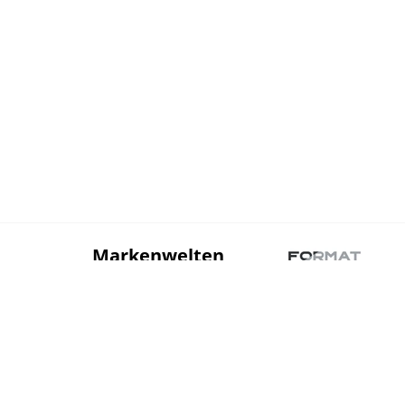
Markenwelten
Sortiment
Über Uns
Stahl
Betonstahl und