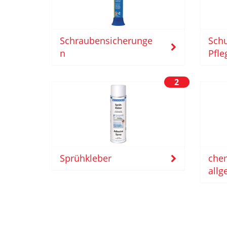
Schraubensicherunge
Schu
n
Pfle
2
chem
Sprühkleber
allg