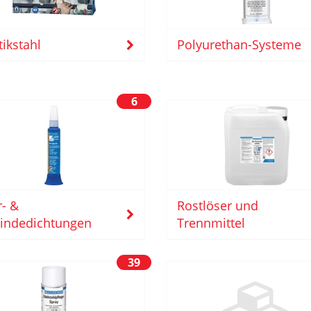
tikstahl
Polyurethan-Systeme
6
- &
Rostlöser und
indedichtungen
Trennmittel
39