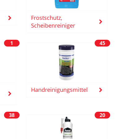
Frostschutz,
Scheibenreiniger
1
45
Handreinigungsmittel
38
20