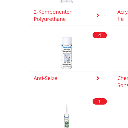
2-Komponenten
Acry
Polyurethane
ffe
4
Chem
Anti-Seize
Sons
1