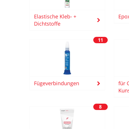
Elastische Kleb- +
Epox
Dichtstoffe
11
für
Fügeverbindungen
Kuns
8