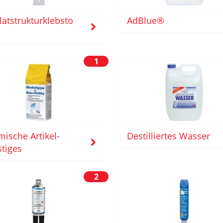
latstrukturklebsto
AdBlue®
1
ische Artikel-
Destilliertes Wasser
tiges
2