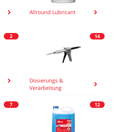
Allround Lubricant
2
14
Dosierungs &
Verarbeitung
7
12