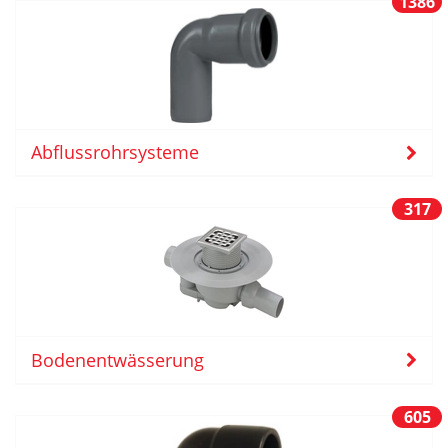
1386
Abflussrohrsysteme
317
Bodenentwässerung
605