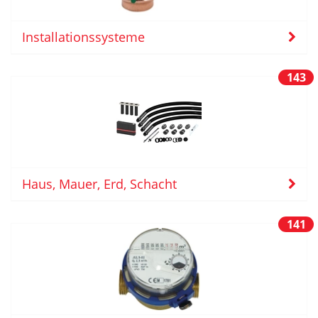
Installationssysteme
143
Haus, Mauer, Erd, Schacht
141